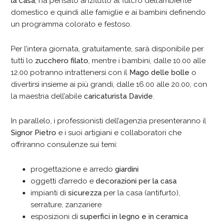
la casa
, ha pensato anzitutto al fulcro dell’ambiente
domestico e quindi alle famiglie e ai bambini definendo
un programma colorato e festoso.
Per l’intera giornata, gratuitamente, sarà disponibile per
tutti lo
zucchero filato
, mentre i bambini, dalle 10.00 alle
12.00 potranno intrattenersi con il
Mago delle bolle
o
divertirsi insieme ai più grandi, dalle 16.00 alle 20.00, con
la maestria dell’abile
caricaturista
Davide
.
In parallelo, i professionisti dell’agenzia presenteranno il
Signor Pietro
e i suoi artigiani e collaboratori che
offriranno consulenze sui temi:
progettazione e arredo
giardini
oggetti d’arredo e
decorazioni per la casa
impianti di
sicurezza
per la casa (antifurto),
serrature, zanzariere
esposizioni di
superfici in legno e in ceramica