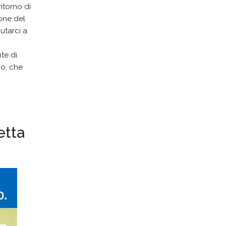
itorno di
one del
utarci a
te di
io, che
etta