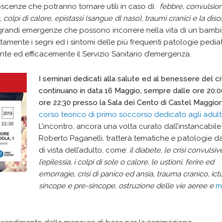
cenze che potranno tornare utili in caso di:
febbre, convulsion
colpi di calore, epistassi (sangue dl naso), traumi cranici e la dis
e grandi emergenze che possono incorrere nella vita di un bambi
ttamente i segni ed i sintomi delle più frequenti patologie pedia
nte ed efficacemente il Servizio Sanitario d’emergenza.
I seminari dedicati alla salute ed al benessere del c
continuano in data 16 Maggio, sempre dalle ore 20:0
ore 22:30 presso la Sala dei Cento di Castel Maggiore
corso teorico di primo soccorso dedicato agli adulti
L’incontro, ancora una volta curato dall’instancabile
Roberto Paganelli, tratterà tematiche e patologie d
di vista dell’adulto, come:
il diabete, le crisi convulsiv
l’epilessia, i colpi di sole o calore, le ustioni, ferire ed
emorragie, crisi di panico ed ansia, trauma cranico, ict
sincope e pre-sincope, ostruzione delle vie aeree e
m