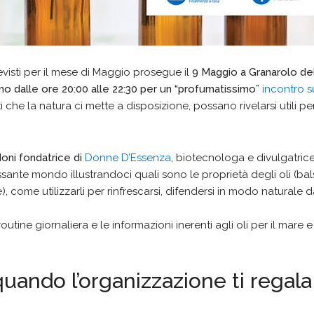
evisti per il mese di Maggio prosegue il
9 Maggio a Granarolo dell
mo dalle ore 20:00 alle 22:30 per un “profumatissimo”
incontro su
he la natura ci mette a disposizione, possano rivelarsi utili pe
oni fondatrice di
Donne D’Essenza
, biotecnologa e divulgatric
ressante mondo illustrandoci quali sono le proprietà degli oli (ba
ve), come utilizzarli per rinfrescarsi, difendersi in modo naturale 
 routine giornaliera e le informazioni inerenti agli oli per il mare e
uando l’organizzazione ti regala 