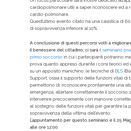
Un focus particolare sarà inoltre dedicato all’a
cardiopolmonare utili a saper riconoscere ed a r
cardio-polmonare.
Quest’ultimo evento citato ha una casistica di 60.
di sopravvivenza inferiore al 10%.
A conclusione di questi percorsi volti a migliorar
il benessere del cittadino, ci sarà
il seminario pra
primo soccorso
in cui i partecipanti potranno me
prova quanto appreso durante i corsi teorici ed e
su un apposito manichino, le tecniche di
BLS
(Bas
Support, ossia il supporto delle funzioni vitali di
permettono di: riconoscere prontamente una sit
emergenza, allertare correttamente il soccorso s
intervenire precocemente con manovre corrette, 
al sostegno delle funzioni vitali per garantire la p
sopravvivenza della vittima dell’evento.
L’appuntamento per questo seminario è il 25 Magg
alle ore 12:00.