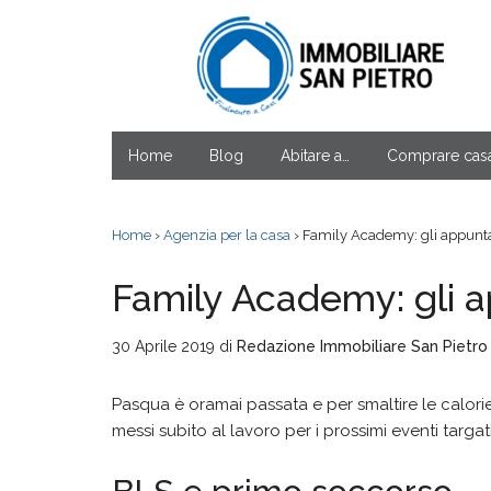
Home
Blog
Abitare a…
Comprare cas
Home
›
Agenzia per la casa
› Family Academy: gli appunt
Family Academy: gli 
30 Aprile 2019
di
Redazione Immobiliare San Pietro
Pasqua è oramai passata e per smaltire le calori
messi subito al lavoro per i prossimi eventi targ