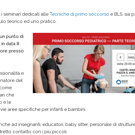
 seminari dedicati alle
Tecniche di primo soccorso
e BLS, sia p
ulo teorico ed uno pratico.
 un punto di
 in data
8
giore presso
sionalità e
inatore del
o come
ari che
o e le
vie aree specifiche per infanti e bambini.
anche ad insegnanti, educatori, baby sitter, personale di struttur
tretto contatto con i più piccoli.