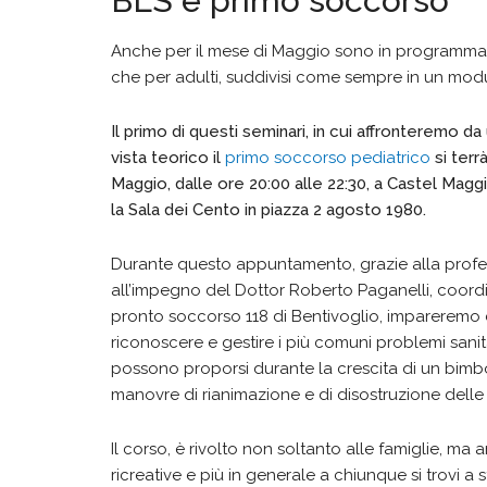
BLS e primo soccorso
Anche per il mese di Maggio sono in programma i
che per adulti, suddivisi come sempre in un mod
Il primo di questi seminari, in cui affronteremo da
vista teorico il
primo
soccorso pediatrico
si terrà
Maggio, dalle ore 20:00 alle 22:30, a Castel Mag
la Sala dei Cento in piazza 2 agosto 1980.
Durante questo appuntamento, grazie alla profes
all’impegno del Dottor Roberto Paganelli, coord
pronto soccorso 118 di Bentivoglio, imparerem
riconoscere e gestire i più comuni problemi sanit
possono proporsi durante la crescita di un bimb
manovre di rianimazione e di disostruzione delle 
Il corso, è rivolto non soltanto alle famiglie, ma 
ricreative e più in generale a chiunque si trovi a s