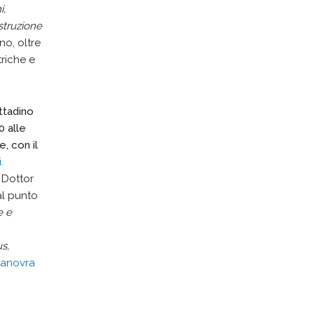
i,
ostruzione
no, oltre
triche e
ittadino
0 alle
, con il
.
 Dottor
al punto
e e
us,
anovra