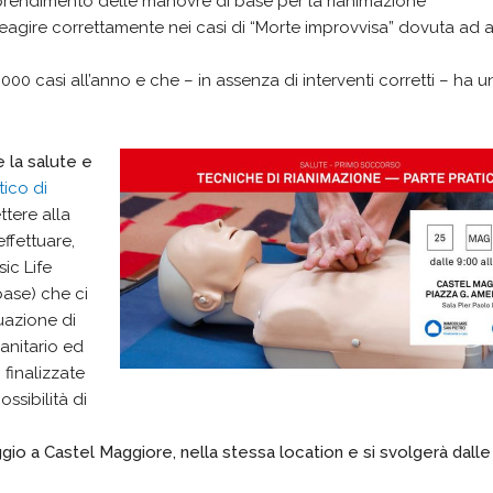
pprendimento delle manovre di base per la rianimazione
eagire correttamente nei casi di “Morte improvvisa” dovuta ad a
000 casi all’anno e che – in assenza di interventi corretti – ha u
e la salute e
tico di
ttere alla
ffettuare,
ic Life
 base) che ci
uazione di
anitario ed
finalizzate
ossibilità di
io a Castel Maggiore, nella stessa location e si svolgerà dalle