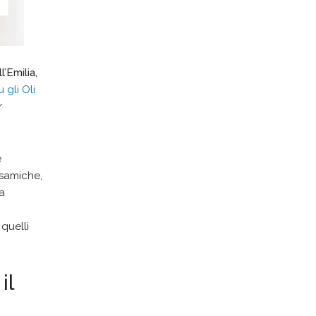
’Emilia,
 gli Oli
r
e
lsamiche,
da
 quelli
il